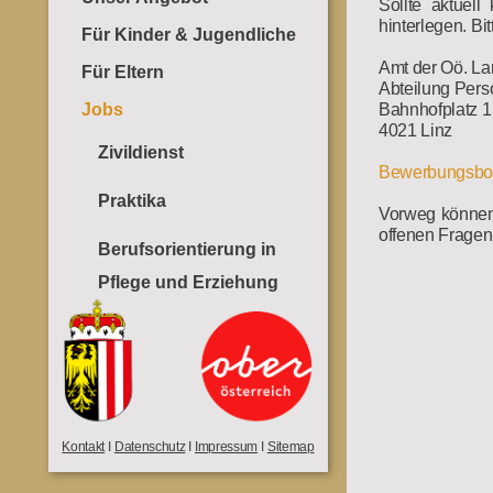
Sollte aktuell
hinterlegen. Bi
Für Kinder & Jugendliche
Amt der Oö. La
Für Eltern
Abteilung Pers
Jobs
Bahnhofplatz 1
4021 Linz
Zivildienst
Bewerbungsb
Praktika
Vorweg können 
offenen Fragen
Berufsorientierung in
Pflege und Erziehung
Kontakt
I
Datenschutz
I
Impressum
I
Sitemap